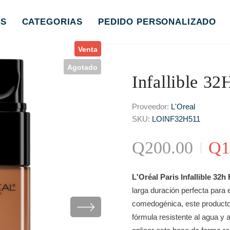
S
CATEGORIAS
PEDIDO PERSONALIZADO
Venta
Agotado
Infallible 32
Proveedor:
L'Oreal
SKU:
LOINF32H511
Q200.00
Q1
L'Oréal Paris Infallible 32
larga duración perfecta para e
comedogénica, este producto 
fórmula resistente al agua y 