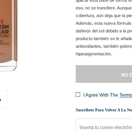
aplicar esta base de forma re
eso, no se transfiere. Aunque
cobertura, aún deja que la pi
Además, esta nueva fórmula 
dañinos del sol debido a la pr
producto también se le añad
antioxidantes, también potenc
hiperpigmentación.
I Agree With The
Terms
n
Suscríbete Para Volver A La Not