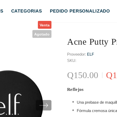
S
CATEGORIAS
PEDIDO PERSONALIZADO
Venta
Agotado
Acne Putty P
Proveedor:
ELF
SKU:
Q150.00
Q1
Reflejos
Una prebase de maquill
Fórmula cremosa única