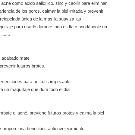
acné como ácido salicílico, zinc y caolín para eliminar
riencia de los poros, calmar la piel irritada y prevenir
erciopelada única de la masilla suaviza las
uillaje para usarlo durante todo el día o brindándole un
 cara.
n acabado mate
prevenir futuros brotes.
perfecciones para un cutis impecable
ra un maquillaje que dura todo el día
ombate el acné, previene futuros brotes y calma la piel
 y proporciona beneficios antienvejecimiento.