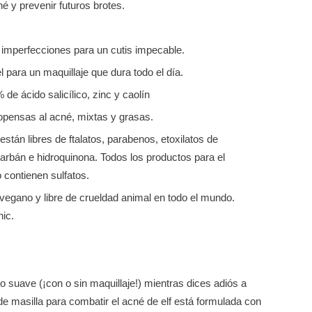
é y prevenir futuros brotes.
 imperfecciones para un cutis impecable.
l para un maquillaje que dura todo el día.
 de ácido salicílico, zinc y caolín
opensas al acné, mixtas y grasas.
están libres de ftalatos, parabenos, etoxilatos de
locarbán e hidroquinona. Todos los productos para el
 contienen sulfatos.
vegano y libre de crueldad animal en todo el mundo.
hic.
zo suave (¡con o sin maquillaje!) mientras dices adiós a
e masilla para combatir el acné de elf está formulada con