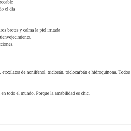
pecable
do el día
ros brotes y calma la piel irritada
tienvejecimiento.
cciones.
s, etoxilatos de nonilfenol, triclosán, triclocarbán e hidroquinona. Todo
 en todo el mundo. Porque la amabilidad es chic.