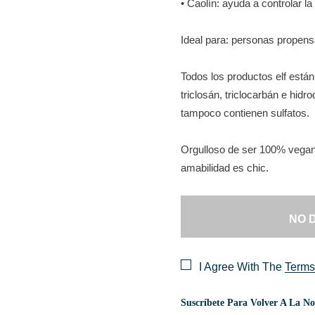
• Caolín: ayuda a controlar l
Ideal para: personas propens
Todos los productos elf están 
triclosán, triclocarbán e hidr
tampoco contienen sulfatos.
Orgulloso de ser 100% vegano
amabilidad es chic.
I Agree With The
Terms
Suscríbete Para Volver A La Not